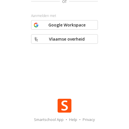
of
Aanmelden met
Google Workspace
Vlaamse overheid
Smartschool App
•
Help
•
Privacy